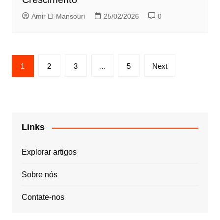
Amir El-Mansouri
25/02/2026
0
Posts
1
2
3
…
5
Next
pagination
Links
Explorar artigos
Sobre nós
Contate-nos