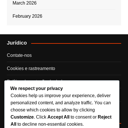
March 2026
February 2026
Jurídico
Contate-nos
Cookies e rastreamento
Política de proteção de dados
We respect your privacy
Sobre nós
Cookies help us improve your experience, deliver
personalized content, and analyze traffic. You can
Termos de serviço
choose which cookies to allow by clicking
Customize
. Click
Accept All
to consent or
Reject
Pesquisar
All
to decline non-essential cookies.