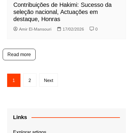
Contribuições de Hakimi: Sucesso da
seleção nacional, Actuações em
destaque, Honras
Amir El-Mansouri
17/02/2026
0
Read more
Posts
1
2
Next
pagination
Links
Explorar artigos