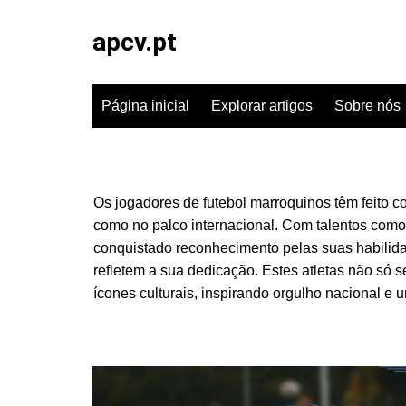
Skip
to
apcv.pt
content
Página inicial
Explorar artigos
Sobre nós
Os jogadores de futebol marroquinos têm feito con
como no palco internacional. Com talentos co
conquistado reconhecimento pelas suas habilida
refletem a sua dedicação. Estes atletas não 
ícones culturais, inspirando orgulho nacional e 