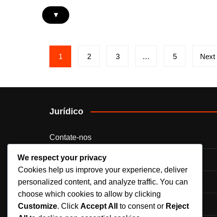
▾
Posts
1
2
3
…
5
Next
pagination
Jurídico
Contate-nos
We respect your privacy
Cookies e rastreamento
Cookies help us improve your experience, deliver
Política de proteção de dados
personalized content, and analyze traffic. You can
choose which cookies to allow by clicking
Sobre nós
Customize
. Click
Accept All
to consent or
Reject