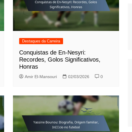
Estonian (EE)
Swedish (SE)
Destaques da Carreira
Conquistas de En-Nesyri:
Recordes, Golos Significativos,
Honras
Amir El-Mansouri
02/03/2026
0