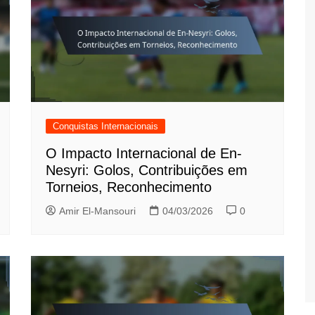
German (DE)
Spanish (ES)
Czech (CZ)
German (AT)
French (FR)
English (GB)
Conquistas Internacionais
German (CH)
O Impacto Internacional de En-
Japanese (JP)
Nesyri: Golos, Contribuições em
Torneios, Reconhecimento
Dutch (NL)
Amir El-Mansouri
04/03/2026
0
Polish (PL)
English (NZ)
Hungarian (HU)
Finnish (FI)
Dutch (BE)