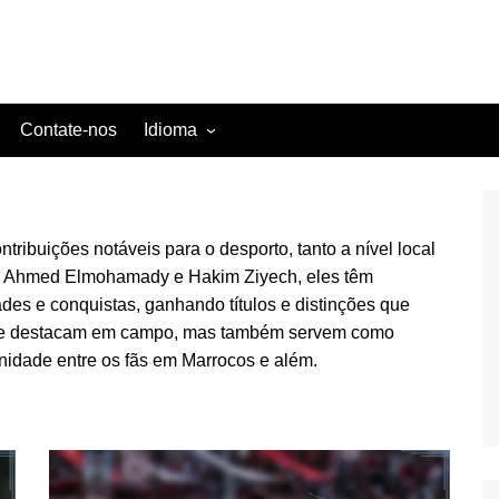
Contate-nos
Idioma
English (US)
Danish (DK)
tribuições notáveis para o desporto, tanto a nível local
Norwegian (NO)
mo Ahmed Elmohamady e Hakim Ziyech, eles têm
Greek (GR)
des e conquistas, ganhando títulos e distinções que
Portuguese (PT)
só se destacam em campo, mas também servem como
Spanish (MX)
unidade entre os fãs em Marrocos e além.
Romanian (RO)
English (CA)
Italian (IT)