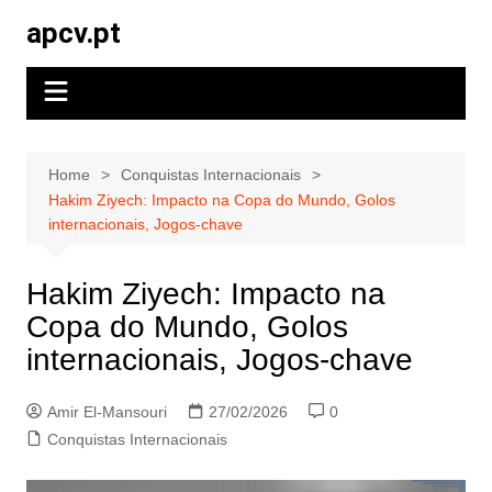
Skip
apcv.pt
to
content
Home
Conquistas Internacionais
Hakim Ziyech: Impacto na Copa do Mundo, Golos
internacionais, Jogos-chave
Hakim Ziyech: Impacto na
Copa do Mundo, Golos
internacionais, Jogos-chave
Amir El-Mansouri
27/02/2026
0
Conquistas Internacionais