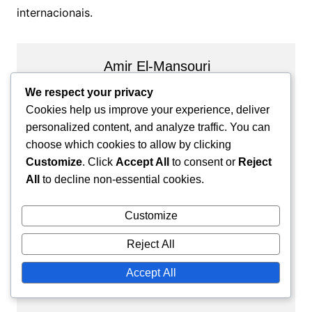
internacionais.
Amir El-Mansouri
Amir é um escritor desportivo
We respect your privacy
apaixonado e entusiasta do futebol
Cookies help us improve your experience, deliver
de Casablanca, Marrocos. Com um
personalized content, and analyze traffic. You can
profundo amor pelo belo jogo, ele
choose which cookies to allow by clicking
especializa-se em perfilar as
Customize
. Click
Accept All
to consent or
Reject
trajetórias de jogadores
All
to decline non-essential cookies.
marroquinos famosos, celebrando
as suas conquistas e contribuições
Customize
para o futebol, tanto a nível local
Reject All
como internacional. Os seus artigos
perspicazes visam inspirar a
Accept All
próxima geração de atletas.