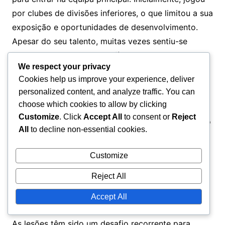
por clubes de divisões inferiores, o que limitou a sua
exposição e oportunidades de desenvolvimento.
Apesar do seu talento, muitas vezes sentiu-se
negligenciado, tornando difícil ganhar
We respect your privacy
reconhecimento.
Cookies help us improve your experience, deliver
personalized content, and analyze traffic. You can
O seu tempo em clubes como Angers e Nice foi
choose which cookies to allow by clicking
marcado por tempo de jogo limitado, forçando-o a
Customize
. Click
Accept All
to consent or
Reject
trabalhar mais para provar o seu valor. Este período
All
to decline non-essential cookies.
de dificuldades ensinou-lhe a importância da
perseverança e dedicação, que mais tarde lhe
Customize
seriam úteis na sua carreira.
Reject All
Contratempos devido a lesões
Accept All
As lesões têm sido um desafio recorrente para