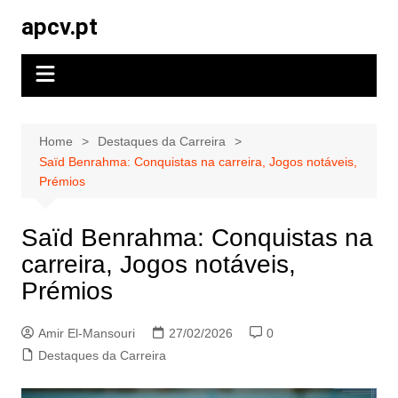
Skip
apcv.pt
to
content
Home
Destaques da Carreira
Saïd Benrahma: Conquistas na carreira, Jogos notáveis,
Prémios
Saïd Benrahma: Conquistas na
carreira, Jogos notáveis,
Prémios
Amir El-Mansouri
27/02/2026
0
Destaques da Carreira